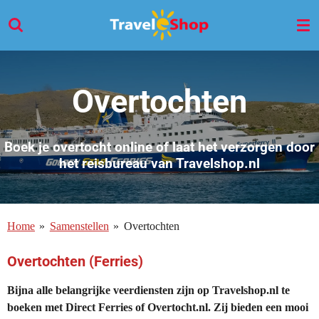
Ga
direct
naar
de
hoofdinhoud
Overtochten
Boek je overtocht online of laat het verzorgen door
het reisbureau van Travelshop.nl
Home
»
Samenstellen
»
Overtochten
Overtochten (Ferries)
Bijna alle belangrijke veerdiensten zijn op Travelshop.nl te
boeken met Direct Ferries of Overtocht.nl. Zij bieden een mooi