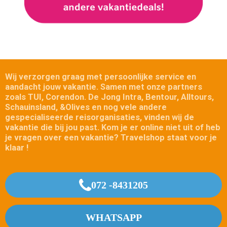
Wij verzorgen graag met persoonlijke service en
aandacht jouw vakantie.
Samen met onze partners
zoals TUI, Corendon. De Jong Intra, Bentour, Alltours,
Schauinsland, &Olives en nog vele andere
gespecialiseerde reisorganisaties, vinden wij de
vakantie die bij jou past.
Kom je er online niet uit of heb
je vragen over een vakantie? Travelshop staat voor je
klaar !
072 -8431205
WHATSAPP