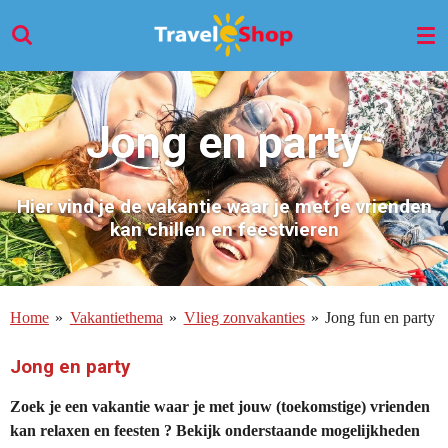
Ga
direct
naar
de
hoofdinhoud
Jong en party
Hier vind je de vakantie waar je met je vrienden
kan chillen en feestvieren
Home
»
Vakantiethema
»
Vlieg zonvakanties
»
Jong fun en party
Jong en party
Zoek je een vakantie waar je met jouw (toekomstige) vrienden
kan relaxen en feesten ? Bekijk onderstaande mogelijkheden