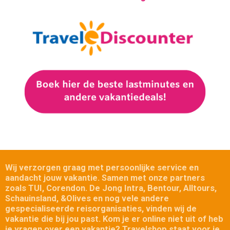
Wij verzorgen graag met persoonlijke service en
aandacht jouw vakantie.
Samen met onze partners
zoals TUI, Corendon. De Jong Intra, Bentour, Alltours,
Schauinsland, &Olives en nog vele andere
gespecialiseerde reisorganisaties, vinden wij de
vakantie die bij jou past.
Kom je er online niet uit of heb
je vragen over een vakantie? Travelshop staat voor je