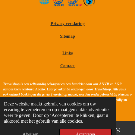
Privacy verklaring
Sitemap
Links
Contact
Travelshop is een zelfstandig reisagent en een handelsnaam van ANVR en SGR
aangesloten reisburo Apollo. Laat je vakantie verzorgen door Travelshop. Alle (dus
ook online) boekingen die je via Travelshop maakt, worden ondergebracht bij Reisburo
Apollo lid van ANVR en SGR. Je boekt bij en betaalt aan Reisburo Apollo : veilig en
Deze website maakt gebruik van cookies om uw
vertrouwd!
ervaring te verbeteren en op maat gemaakte advertenties
© 2018 Travelshop.nl
weer te geven. Door op ‘Accepteren’ te klikken, gaat u
akkoord met het gebruik van alle cookies.
Afwijzen
Accepteren