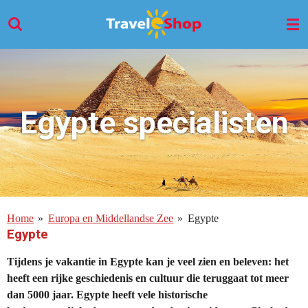
Ga
direct
naar
de
hoofdinhoud
Egypte specialisten
Home
»
Europa en Middellandse Zee
»
Egypte
Egypte
Tijdens je vakantie in Egypte kan je veel zien en beleven: het
heeft een rijke geschiedenis en cultuur die teruggaat tot meer
dan 5000 jaar. Egypte heeft vele historische