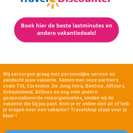
Wij verzorgen graag met persoonlijke service en
aandacht jouw vakantie.
Samen met onze partners
zoals TUI, Corendon. De Jong Intra, Bentour, Alltours,
Schauinsland, &Olives en nog vele andere
gespecialiseerde reisorganisaties, vinden wij de
vakantie die bij jou past.
Kom je er online niet uit of heb
je vragen over een vakantie? Travelshop staat voor je
klaar !